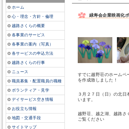
ホーム
緑寿会企業映画化
心・理念・方針・倫理
越路さくらの概要
各事業のサービス
各事業の案内（写真）
各サービスの申込方法
越路さくらの行事
ニュース
すでに越野荘のホームペ
を作成致しました！
職員募集・配置職員の職種
ボランティア・見学
３月２７日（日）の北日
デイサービス空き情報
います。
お役立ち情報
越野荘、越之湖、越路さ
地図・交通手段
ご覧ください
サイトマップ