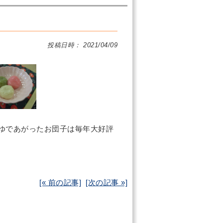
投稿日時： 2021/04/09
ゆであがったお団子は毎年大好評
[« 前の記事]
[次の記事 »]