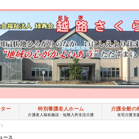
ンター
特別養護老人ホーム
介護全般の
介護老人福祉施設・短期入所生活介護
在宅介護支
イ）
ュース