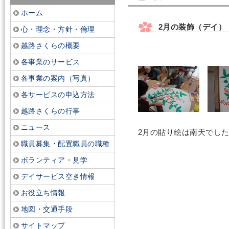
ホーム
2月の装飾（デイ）
心・理念・方針・倫理
越路さくらの概要
各事業のサービス
各事業の案内（写真）
各サービスの申込方法
越路さくらの行事
ニュース
2月の貼り絵は南天でし
職員募集・配置職員の職種
ボランティア・見学
デイサービス空き情報
お役立ち情報
地図・交通手段
サイトマップ